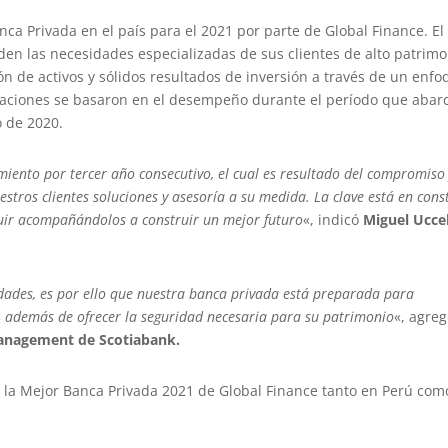
nca Privada en el país para el 2021 por parte de Global Finance. El
en las necesidades especializadas de sus clientes de alto patrimo
n de activos y sólidos resultados de inversión a través de un enf
ificaciones se basaron en el desempeño durante el período que abar
o de 2020.
miento por tercer año consecutivo, el cual es resultado del compromiso
stros clientes soluciones y asesoría a su medida. La clave está en cons
guir acompañándolos a construir un mejor futuro
«, indicó
Miguel Uccel
idades, es por ello que nuestra banca privada está preparada para
, además de ofrecer la seguridad necesaria para su patrimonio
«, agre
Management de Scotiabank.
 la Mejor Banca Privada 2021 de Global Finance tanto en Perú com