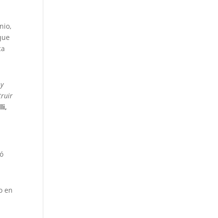
nio,
oque
ca
 y
truir
li,
gó
o en