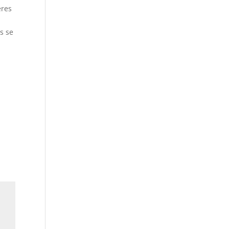
eres
s se